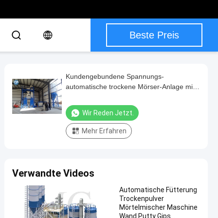
Beste Preis
Kundengebundene Spannungs-
automatische trockene Mörser-Anlage mit
Kapazität 10 - 12 t/h
Wir Reden Jetzt.
Mehr Erfahren
Verwandte Videos
Automatische Fütterung
Trockenpulver
Mörtelmischer Maschine
Wand Putty Gips