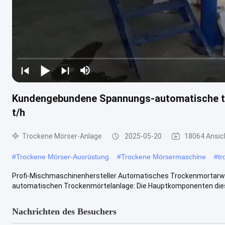
Kundengebundene Spannungs-automatische tro
t/h
Trockene Mörser-Anlage
2025-05-20
18064 Ansic
#
Trockene Mörser-Ausrüstung
#
Trockene Mörsermaschine
#
tr
Profi-Mischmaschinenhersteller Automatisches Trockenmortarwe
automatischen Trockenmörtelanlage: Die Hauptkomponenten dieser 
Nachrichten des Besuchers