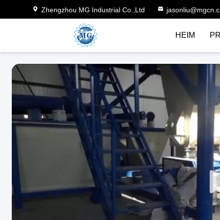
Zhengzhou MG Industrial Co.,Ltd
jasonliu@mgcn.
HEIM
P