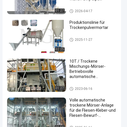
Schmalzmantel
Mischgeräte
Trockene Mörser-Anlage
01:27
2026-04-17
Bodenfliesen Klebstoff
Herstellungsbetrieb
Produktionslinie für
Trockenpulvermortar
trockene Mörserfertigungsstra
2025-11-27
ße
02:25
10T / Trockene
Mischungs-Mörser-
Betriebsvolle
automatische
Fertigungsstraße-
Doppelwellen-
trockene Mörserfertigungsstra
01:27
2023-06-16
Schaufelmischer H
ße
Volle automatische
trockene Mörser-Anlage
für die Fliesen-Kleber-und
Fliesen-Bewurf-
Herstellung
Trockene Mörser-Anlage