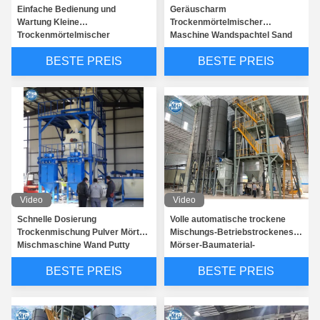
Einfache Bedienung und
Geräuscharm
Wartung Kleine
Trockenmörtelmischer
Trockenmörtelmischer
Maschine Wandspachtel Sand
Maschine Wandspachtel
Zement Bodenfliesenkleber
BESTE PREIS
BESTE PREIS
Glättspachtel Fliesenkleber
Mörtel Produktionsanlage zu
Kleber Mörtel Produktionslinie
verkaufen
Video
Video
Schnelle Dosierung
Volle automatische trockene
Trockenmischung Pulver Mörtel
Mischungs-Betriebstrockenes
Mischmaschine Wand Putty
Mörser-Baumaterial-
Sand Zement Gipsmischer
Maschinerie CER ISO9001
BESTE PREIS
BESTE PREIS
Fliesen Kleber Flut
Produktionslinie