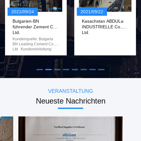
Hohe Leistungsfähigkeit industrielle Fliesen-klebende trockene Mörser-Betriebs-Zwillings-Verschiebung-Agravic
2021/09/24
2021/09/22
2019 automatischer trockener Mörser-/Pulver-Produktions-Verpackungsmaschine
Bulgarien-BN
Kasachstan ABDULa
führender Zement Co.,
INDUSTRIELLE Co.,
Mörser-Betriebsfliesen-klebende Verarbeitungsfertigungsstraße der Gesamtleistungs-39.2kw trockene
Ltd.
Ltd.
Kundenquelle: Bulgaria
8t/H trocknen Mörser-mischende Ausrüstung 220 - 440v mit automatischem Kontrollsystem
BN Leading Cement Co.,
Ltd Kundeneinleitung:
Doppelter Welle Agravic-Zement-trockene Mörser-Mischer-Maschine 2 - 5 t-/hkapazität
Dieser Satz Ausrüstung ist
die erste volle
Bohrer-industrielle Schneckenförderer angeschlossen mit Sensor-Maß-Trichter
Schraubbefestigungsstruktur
unserer Firma in der
Kundengebundene Vibrationssand-Siebmaschine-lineare Multifunktionsart
trockenen
gsstraße
Mörserausrüstungsindustrie,
und die Installation ist
einfach arbeitssparend,
VERANSTALTUNG
ktion,
schnell, zeitsparend und.
Neueste Nachrichten
Unsere Firma schickte
Ingenieure nicht zum
Standort, um die
Installation dieses Satzes
Ausrüstung zu führen, aber
stellte die
Einbauzeichnung, die
Installationsvideos und
andere Materialien zum