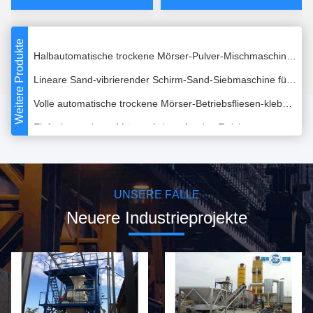
Einfache industrielle trockene Mischer-Maschinen-trockene Pulver-Mischer-Maschine des Mörser-3-5T/H
Weitere Produkte
Halbautomatische trockene Mörser-Pulver-Mischmaschine-Keramikziegel-klebende Maschinen-Anlage
Lineare Sand-vibrierender Schirm-Sand-Siebmaschine für vorgemischten trockenen Mörser
Volle automatische trockene Mörser-Betriebsfliesen-klebende Mörser-Mischer-Maschine
Einfache trockene Mörser-Anlage für das Errichten, gewundener Band-Mischer 1-3 Tonnen pro Stunde
Große Kapazitäts-elektrische gefahrene trockene Mischungs-Mörser-Produktionsanlage für das Wand-Kitt-Mischen
Energiesparende horizontale kleine trockene Mörser-Mischer-Maschine einfach zur Operation
Kundenspezifische Farbhohe Leistungsfähigkeits-trockene Mörser-Anlage, trockene Mischungs-Mörser für Fliesen-Kleber
UNSERE FÄLLE
Kohlenstoffstahl-Betonmischer-Maschinen-kleiner gewundener Band-Mischer kundengebundene Farbe
Neuere Industrieprojekte
80 - industrielle Betonmischer-Fertigungsstraße der Macht-100KW mit PLC-Kontrollsystem
Volle automatische trockene Mörser-Fertigungsstraße für das Zement-Sand-Mischen/Verpackung
3 - Mörser-Betriebsstahl-Material der Fliesen-5T/H klebendes trockenes
Fliesen-klebende Fertigungsstraße des großen Umfangs 10-12T/H mit PLC-Kontrollsystem