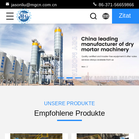
jasonliu@mgcn.com.cn
86-371-56659866
Zitat
UNSERE PRODUKTE
Empfohlene Produkte