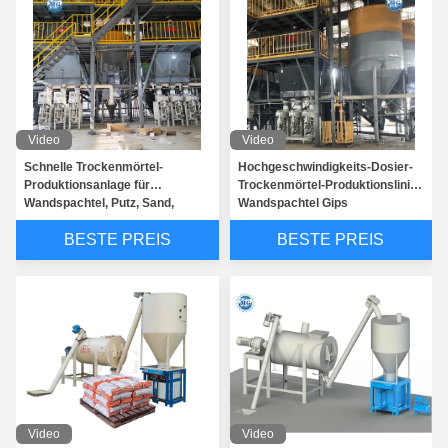
Video
Video
Schnelle Trockenmörtel-
Hochgeschwindigkeits-Dosier-
Produktionsanlage für
Trockenmörtel-Produktionslinie
Wandspachtel, Putz, Sand,
Wandspachtel Gips
Zementmischer,
Sandzementmischer
BESTE PREIS
BESTE PREIS
Keramikfliesenkleber-
Keramikfliesenkleber
Herstellungsanlage
Klebstoffmischmaschine
Video
Video