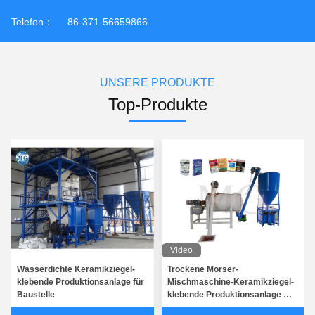
Telefon：
86-371-56659866
UNSERE PRODUKTE
Top-Produkte
Video
Wasserdichte Keramikziegel-
Trockene Mörser-
klebende Produktionsanlage für
Mischmaschine-Keramikziegel-
Baustelle
klebende Produktionsanlage mit
3 t/h