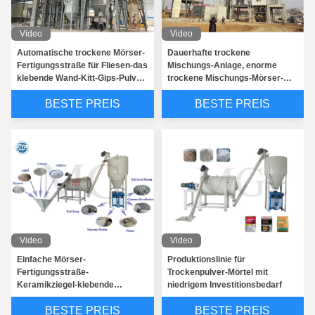
Video
Video
Automatische trockene Mörser-
Dauerhafte trockene
Fertigungsstraße für Fliesen-das
Mischungs-Anlage, enorme
klebende Wand-Kitt-Gips-Pulver-
trockene Mischungs-Mörser-
Mischen
Mischanlage
BESTE PREIS
BESTE PREIS
8t/H trocknen Mörser-mischende Ausrüstung 220 - 440v mit automatischem Kontrollsystem
Video
Video
Einfache Mörser-
Produktionslinie für
Doppelter Welle Agravic-Zement-trockene Mörser-Mischer-Maschine 2 - 5 t-/hkapazität
Fertigungsstraße-
Trockenpulver-Mörtel mit
Keramikziegel-klebende
niedrigem Investitionsbedarf
Bohrer-industrielle Schneckenförderer angeschlossen mit Sensor-Maß-Trichter
Mischmaschine t/h 3-4 trockene
BESTE PREIS
BESTE PREIS
Kundengebundene Vibrationssand-Siebmaschine-lineare Multifunktionsart