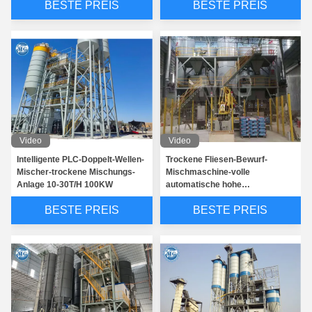
BESTE PREIS
BESTE PREIS
Video
Video
Intelligente PLC-Doppelt-Wellen-
Trockene Fliesen-Bewurf-
Mischer-trockene Mischungs-
Mischmaschine-volle
Anlage 10-30T/H 100KW
automatische hohe
Leistungsfähigkeit des Mörser-
BESTE PREIS
BESTE PREIS
10-12T/H