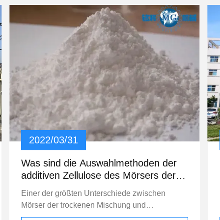
Qualitätssicherung Produktionsverfahren-
Management R &D Kapazitäts-
Firmenentwicklung/Expansionspläne
Produktionsablauf Bescheinigung u. Fotos
Firmen-und Produkt-Proben
2022/03/31
Was sind die Auswahlmethoden der
additiven Zellulose des Mörsers der
trockenen Mischung?
Einer der größten Unterschiede zwischen
Mörser der trockenen Mischung und
traditionellem Mörser ist die Änderung des