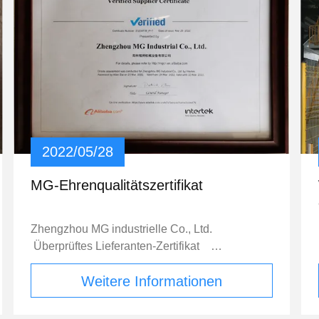
2022/05/28
MG-Ehrenqualitätszertifikat
Zhengzhou MG industrielle Co., Ltd.
Überprüftes Lieferanten-Zertifikat
Einschätzung vor Ort der folgenden Bereiche
Weitere Informationen
wurde durch Intertek geleitet. Firmenüberblick
Personal Gegenwärtige Export-Situation
Exportgeschäft-Kapazität Produktionskapazität