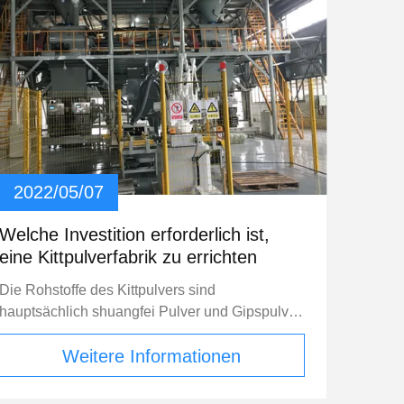
2022/05/07
Welche Investition erforderlich ist,
eine Kittpulverfabrik zu errichten
Die Rohstoffe des Kittpulvers sind
hauptsächlich shuangfei Pulver und Gipspulver.
Wenn Sie auf die Straße gehen und die
Weitere Informationen
Nachrichten überprüfen, gibt es Anzeigen für
Kittpulver überall. Wenn Sie ein Haus kaufen
oder verzieren möchten, können Sie nicht ohne