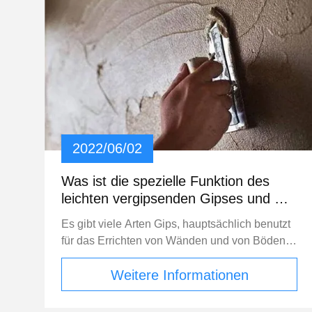
2022/06/02
Was ist die spezielle Funktion des
leichten vergipsenden Gipses und wie
wird es konstruiert?
Es gibt viele Arten Gips, hauptsächlich benutzt
für das Errichten von Wänden und von Böden.
Zur Zeit ist heller vergipsender Gips für den Bau
Weitere Informationen
des Wandplanierens weitverbreitet. Was ist die
Rolle des leichten vergipsenden Gipses und
wie man sie konstruiert? Follow-me, zum sie zu