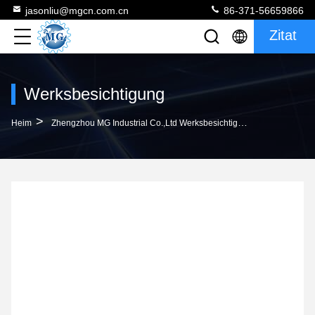
jasonliu@mgcn.com.cn
86-371-56659866
Zitat
Werksbesichtigung
>
Heim
Zhengzhou MG Industrial Co.,Ltd Werksbesichtigung