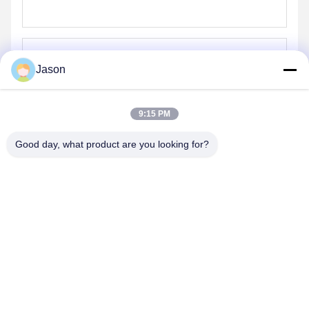
Jason
Senden
9:15 PM
Good day, what product are you looking for?
ZHENGZHOU MG INDUSTRIAL CO.,LTD
jasonliu@mgcn.com.cn
86-371-56659866