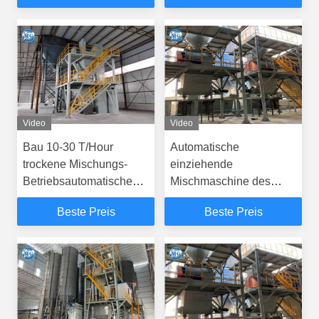
mit Ziegeln
Video
Video
Bau 10-30 T/Hour
Automatische
trockene Mischungs-
einziehende
Betriebsautomatische
Mischmaschine des
Fütterung und
trockenen Mörser-30T/H
Beste Preis
Beste Preis
Verpacken
für die Fliesen-Kleber-
Herstellung