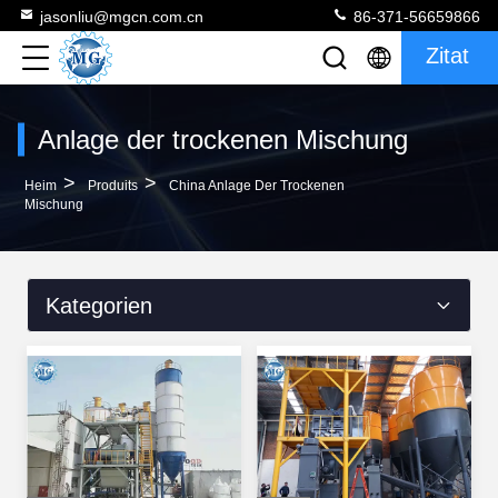
jasonliu@mgcn.com.cn
86-371-56659866
Zitat
Anlage der trockenen Mischung
>
>
Heim
Produits
China Anlage Der Trockenen
Mischung
Kategorien