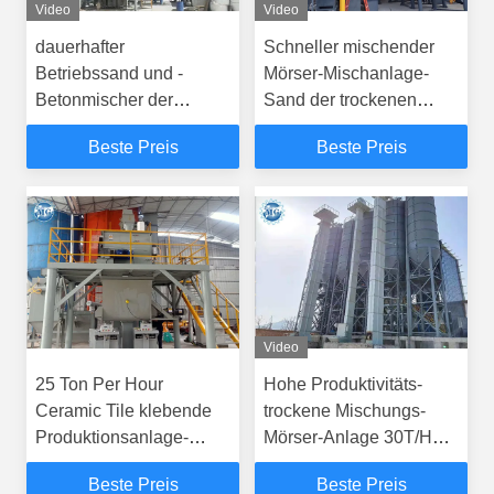
Video
Video
dauerhafter
Schneller mischender
Betriebssand und -
Mörser-Mischanlage-
Betonmischer der
Sand der trockenen
trockenen Mischungs-3-
Mischungs-25T/H und
Beste Preis
Beste Preis
4t/h
Zement-Mischmaschine
Video
25 Ton Per Hour
Hohe Produktivitäts-
Ceramic Tile klebende
trockene Mischungs-
Produktionsanlage-
Mörser-Anlage 30T/H
trockene Mischungs-
decken klebende
Beste Preis
Beste Preis
Mörsermaschine
mischende Ausrüstung