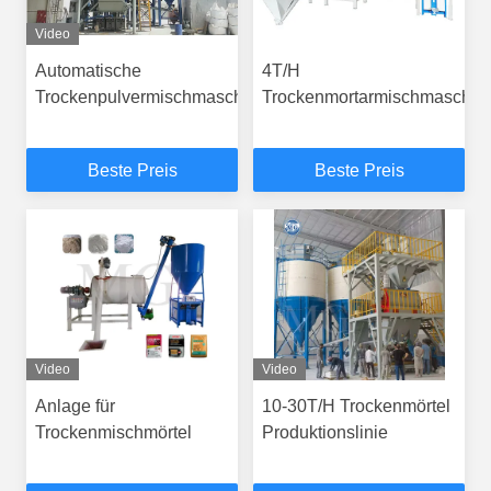
Video
Automatische
4T/H
Trockenpulvermischmaschine
Trockenmortarmischmaschin
Beste Preis
Beste Preis
Video
Video
Anlage für
10-30T/H Trockenmörtel
Trockenmischmörtel
Produktionslinie