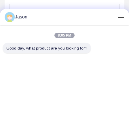
Jason
Senden
8:05 PM
Good day, what product are you looking for?
ZHENGZHOU MG INDUSTRIAL CO.,LTD
jasonliu@mgcn.com.cn
86-371-56659866
Straße No.27 Zizhu, High-Teche Zone, Zhengzhou-Stadt,
Henan-Provinz, China