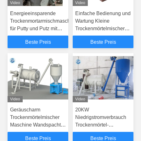
Video
Video
Energieeinsparende
Einfache Bedienung und
Trockenmortarmischmaschine
Wartung Kleine
für Putty und Putz mit
Trockenmörtelmischer
gleichmäßiger Mischung
Maschine Wandspachtel
Beste Preis
Beste Preis
Glättspachtel
Fliesenkleber Kleber
Mörtel Produktionslinie
Video
Video
Geräuscharm
20KW
Trockenmörtelmischer
Niedrigstromverbrauch
Maschine Wandspachtel
Trockenmörtel-
Sand Zement
Mischmaschine
Beste Preis
Beste Preis
Bodenfliesenkleber
Wandspachtel Gips