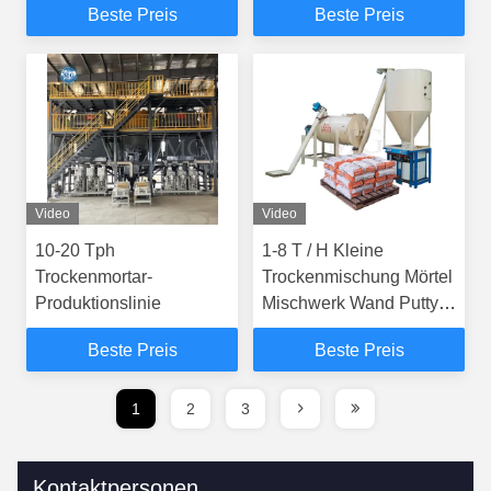
Beste Preis
Beste Preis
Video
Video
10-20 Tph
1-8 T / H Kleine
Trockenmortar-
Trockenmischung Mörtel
Produktionslinie
Mischwerk Wand Putty
Bodenfliesen Kleber
Beste Preis
Beste Preis
Glut Machmaschine
1
2
3
Kontaktpersonen