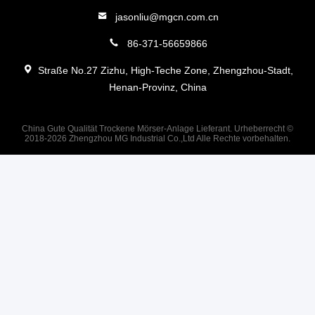
jasonliu@mgcn.com.cn
86-371-56659866
Straße No.27 Zizhu, High-Teche Zone, Zhengzhou-Stadt,
Henan-Provinz, China
China Gute Qualität Trockene Mörser-Anlage Lieferant. Urheberrecht ©
2018-2026 Zhengzhou MG Industrial Co.,Ltd Alle Rechte vorbehalten.