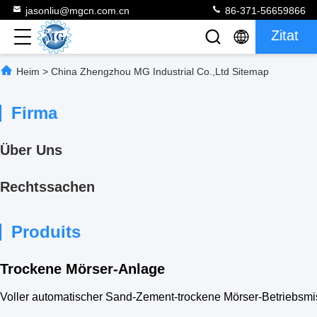
jasonliu@mgcn.com.cn
86-371-56659866
Zitat
Heim
>
China Zhengzhou MG Industrial Co.,Ltd Sitemap
Firma
Über Uns
Rechtssachen
Produits
Trockene Mörser-Anlage
Voller automatischer Sand-Zement-trockene Mörser-Betriebs