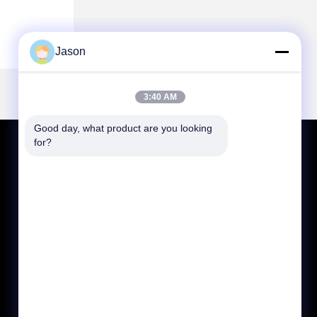
Jason
3:40 AM
Good day, what product are you looking 
for?
KONTAKT MIT UNS
jasonliu@mgcn.com.cn
86-371-56659866
Straße No.27 Zizhu, High-Teche Zone,
Zhengzhou-Stadt, Henan-Provinz, China