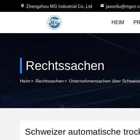
Zhengzhou MG Industrial Co.,Ltd
jasonliu@mgcn.
HEIM
P
Rechtssachen
Heim
>
Rechtssachen
>
Unternehmensachen über Schweizer
Schweizer automatische troc