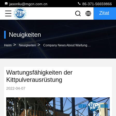
jasonliu@mgcn.com.cn
86-371-56659866
Zitat
Neuigkeiten
>
>
Heim
Neuigkeiten
Company News About Wartungsfähigkeiten Der Kittpulverausrüstung
Wartungsfähigkeiten der
Kittpulverausrüstung
2022-04-07