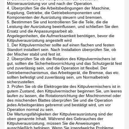
Mörserausrüstung vor und nach der Operation.
4. Überprüfen Sie die Arbeitsbedingungen der Maschine,
Kupplung, Getriebe, die Getriebekomponenten und
Komponenten der Ausrüstung steuern und bremsen.
5. Bestimmen Sie und kontrollieren Sie die Teile, die die
Leistung der Ausrüstung beeinflussen, und schließen Sie den
Ersatz und die Anpassungsarbeit ab.
Angelegenheiten, die Aufmerksamkeit benötigen, bevor die
Kittpulverausrüstung angestellt wird
1. Der Kittpulvermischer sollte auf einen flachen und festen
Standort installiert sein. Nach Installation überprüfen Sie, ob
der Mischer stabil und fest ist.
2. Überprüfen Sie ob die Rotation des Kittpulvermischers ist
gut, sollten die Sicherheitsvorrichtung und das Schutzgerät fest
und zuverlässig sein, und die Operation ist flexibel. Der
Getriebemechanismus, das Arbeitsgerät, die Bremse, das etc.
sollten befestigt und zuverlässig sein, um Normalbetrieb
sicherzustellen.
3. Prüfen Sie ob die Elektrogeräte des Kittpulvermischers ist in
gutem Zustand, den Kittpulvermischer beginnen Sie, um leeres
laufen zu lassen, die Rotationsrichtung der Mischtrommel oder
des mischenden Blattes überprüfen Sie und die Operation
jedes Arbeitsgerätes gebremst und bestätigt wird, um vor
Operation normal zu sein.
Die Wartungsfähigkeiten der Kittpulverausrüstung sind der
oben genannte Inhalt. Während des Gebrauches der
Kittpulverausrüstung, müssen Sie die Anweisungen
ausschließlich befolgen. Wenn Sie irgendwelche Probleme