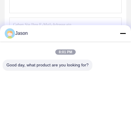
Jason
Senden
8:01 PM
Good day, what product are you looking for?
ZHENGZHOU MG INDUSTRIAL CO.,LTD
jasonliu@mgcn.com.cn
86-371-56659866