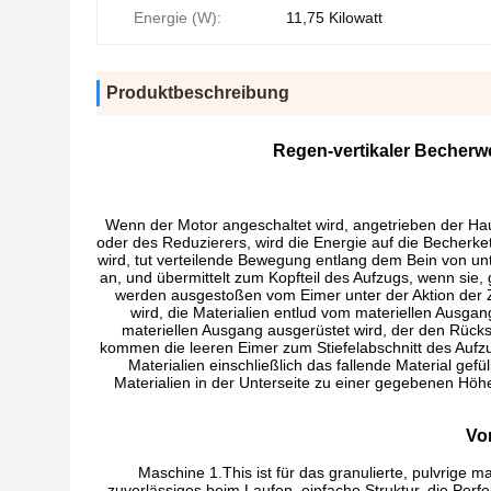
Energie (W):
11,75 Kilowatt
Produktbeschreibung
Regen-vertikaler Becherw
Wenn der Motor angeschaltet wird, angetrieben der Ha
oder des Reduzierers, wird die Energie auf die Becherk
wird, tut verteilende Bewegung entlang dem Bein von u
an, und übermittelt zum Kopfteil des Aufzugs, wenn sie,
werden ausgestoßen vom Eimer unter der Aktion der Z
wird, die Materialien entlud vom materiellen Ausga
materiellen Ausgang ausgerüstet wird, der den Rück
kommen die leeren Eimer zum Stiefelabschnitt des Aufz
Materialien einschließlich das fallende Material gef
Materialien in der Unterseite zu einer gegebenen Hö
Vo
Maschine 1.This ist für das granulierte, pulvrige ma
zuverlässiges beim Laufen, einfache Struktur, die Perf