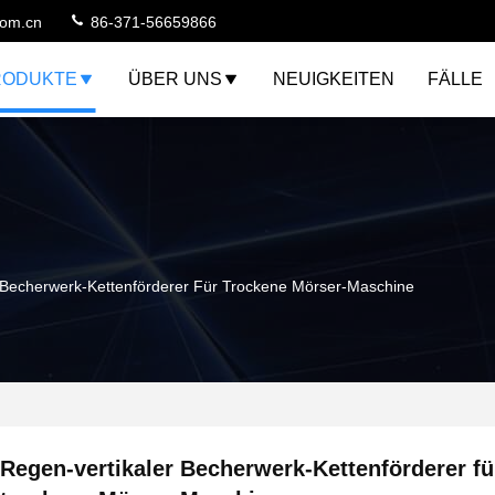
com.cn
86-371-56659866
RODUKTE
ÜBER UNS
NEUIGKEITEN
FÄLLE
 Becherwerk-Kettenförderer Für Trockene Mörser-Maschine
Regen-vertikaler Becherwerk-Kettenförderer fü