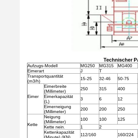
Technischer Pa
Aufzugs-Modell
MG250
MG315
MG400
Eimerart
J
T
Transportquantität
15-25
32-46
50-75
(m3/h)
Eimerbreite
250
315
400
(Millimeter)
Eimer
Eimerkapazität
3
6
12
(L)
Eimerneigung
200
200
250
(Millimeter)
Neigung
100
100
125
(Millimeter)
Kette
Kette nein.
1
2
Kettenkapazität
112/160
160/224
(Minute) (KN)