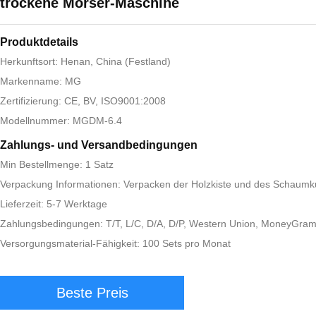
trockene Mörser-Maschine
Produktdetails
Herkunftsort: Henan, China (Festland)
Markenname: MG
Zertifizierung: CE, BV, ISO9001:2008
Modellnummer: MGDM-6.4
Zahlungs- und Versandbedingungen
Min Bestellmenge: 1 Satz
Verpackung Informationen: Verpacken der Holzkiste und des Schaumku
Lieferzeit: 5-7 Werktage
Zahlungsbedingungen: T/T, L/C, D/A, D/P, Western Union, MoneyGra
Versorgungsmaterial-Fähigkeit: 100 Sets pro Monat
Beste Preis