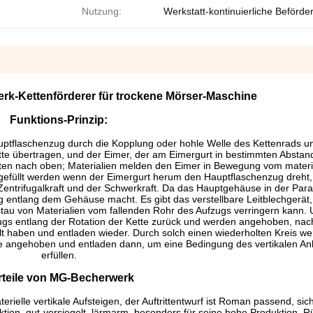
Nutzung:
Werkstatt-kontinuierliche Beförde
erk-Kettenförderer für trockene Mörser-Maschine
Funktions-Prinzip:
uptflaschenzug durch die Kopplung oder hohle Welle des Kettenrads un
ette übertragen, und der Eimer, der am Eimergurt in bestimmten Absta
nten nach oben; Materialien melden den Eimer in Bewegung vom materie
 gefüllt werden wenn der Eimergurt herum den Hauptflaschenzug dreht, 
entrifugalkraft und der Schwerkraft. Da das Hauptgehäuse in der Para
ng entlang dem Gehäuse macht. Es gibt das verstellbare Leitblechgerät
stau von Materialien vom fallenden Rohr des Aufzugs verringern kann.
ugs entlang der Rotation der Kette zurück und werden angehoben, nac
üllt haben und entladen wieder. Durch solch einen wiederholten Kreis w
he angehoben und entladen dann, um eine Bedingung des vertikalen A
erfüllen.
rteile von MG-Becherwerk
terielle vertikale Aufsteigen, der Auftrittentwurf ist Roman passend, sic
ektion, gut-versiegelt, lärmarm, besonders für seine hohe Produktion, R