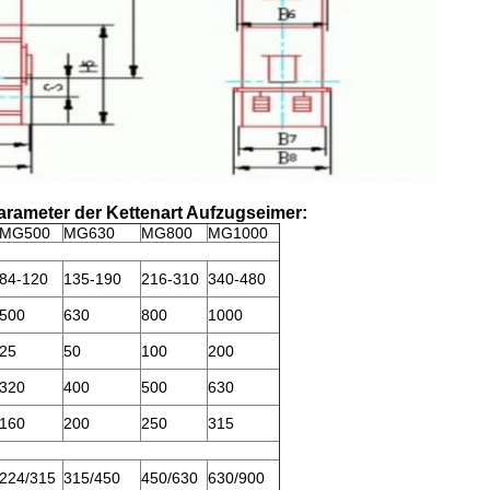
rameter der Kettenart Aufzugseimer:
MG500
MG630
MG800
MG1000
84-120
135-190
216-310
340-480
500
630
800
1000
25
50
100
200
320
400
500
630
160
200
250
315
224/315
315/450
450/630
630/900