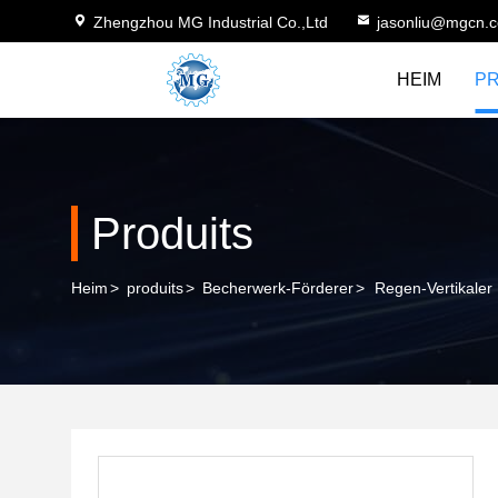
Zhengzhou MG Industrial Co.,Ltd
jasonliu@mgcn.
HEIM
P
Produits
Heim
>
produits
>
Becherwerk-Förderer
>
Regen-Vertikaler