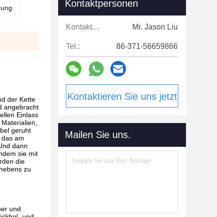
Kontaktpersonen
rung
Kontaktpersonen:
Mr. Jason Liu
Tel.:
86-371-56659866
Kontaktieren Sie uns jetzt
d der Kette
nd angebracht
llen Einlass
Materialien,
bel geruht
Mailen Sie uns.
, das am
 Und dann
hdem sie mit
erden die
nhebens zu
her und
ückhol- und