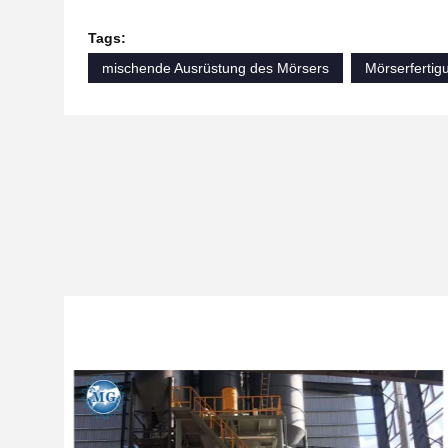
Tags:
mischende Ausrüstung des Mörsers
Mörserfertig