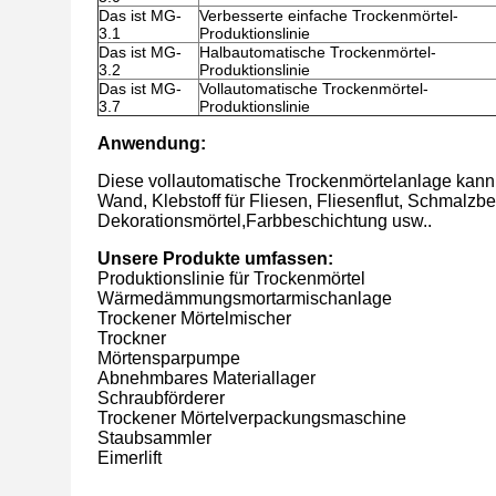
Das ist MG-
Verbesserte einfache Trockenmörtel-
3.1
Produktionslinie
Das ist MG-
Halbautomatische Trockenmörtel-
3.2
Produktionslinie
Das ist MG-
Vollautomatische Trockenmörtel-
3.7
Produktionslinie
Anwendung:
Diese vollautomatische Trockenmörtelanlage kann vi
Wand, Klebstoff für Fliesen, Fliesenflut, Schmalzbe
Dekorationsmörtel,Farbbeschichtung usw..
Unsere Produkte umfassen:
Produktionslinie für Trockenmörtel
Wärmedämmungsmortarmischanlage
Trockener Mörtelmischer
Trockner
Mörtensparpumpe
Abnehmbares Materiallager
Schraubförderer
Trockener Mörtelverpackungsmaschine
Staubsammler
Eimerlift