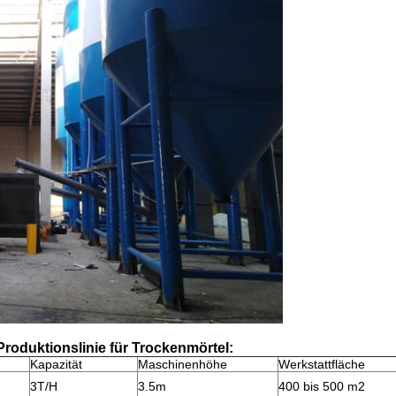
roduktionslinie für Trockenmörtel:
Kapazität
Maschinenhöhe
Werkstattfläche
3T/H
3.5m
400 bis 500 m2