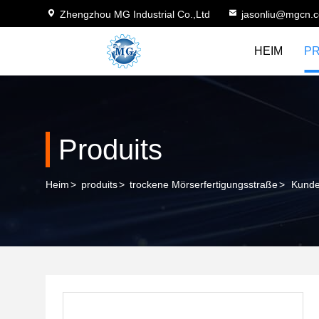
Zhengzhou MG Industrial Co.,Ltd
jasonliu@mgcn.
HEIM
P
Produits
Heim
>
produits
>
trockene Mörserfertigungsstraße
>
Kunde