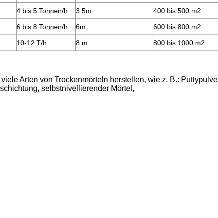
4 bis 5 Tonnen/h
3.5m
400 bis 500 m2
6 bis 8 Tonnen/h
6m
600 bis 800 m2
10-12 T/h
8 m
800 bis 1000 m2
ele Arten von Trockenmörteln herstellen, wie z. B.: Puttypulver
schichtung, selbstnivellierender Mörtel,