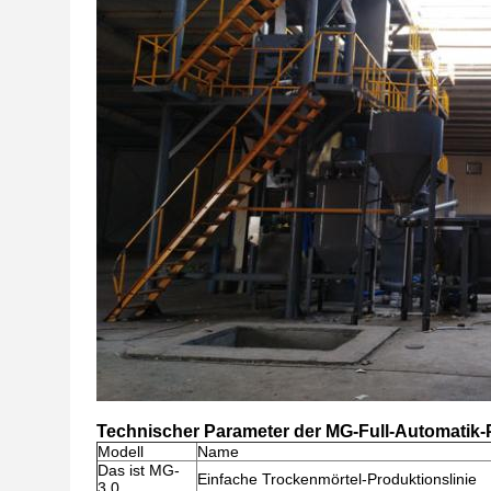
Technischer Parameter der MG-Full-Automatik-P
Modell
Name
Das ist MG-
Einfache Trockenmörtel-Produktionslinie
3.0