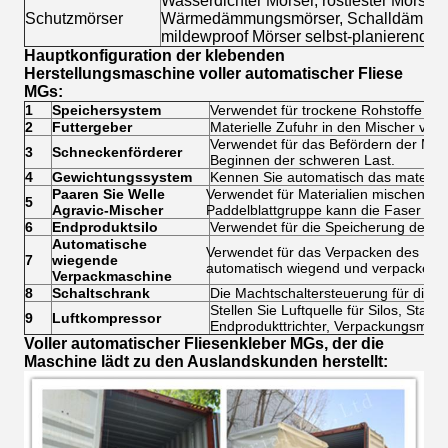
Wasserdichter Mörser, rostfester Mörser,
Schutzmörser
Wärmedämmungsmörser, Schalldämmung
mildewproof Mörser selbst-planierend un
Hauptkonfiguration der klebenden
Herstellungsmaschine voller automatischer Fliese
MGs:
1
Speichersystem
Verwendet für trockene Rohstoffe de
2
Futtergeber
Materielle Zufuhr in den Mischer von h
Verwendet für das Befördern der Mate
3
Schneckenförderer
Beginnen der schweren Last.
4
Gewichtungssystem
Kennen Sie automatisch das materiel
Paaren Sie Welle
Verwendet für Materialien mischen gle
5
Agravic-Mischer
Paddelblattgruppe kann die Faser ob
6
Endproduktsilo
Verwendet für die Speicherung des F
Automatische
Verwendet für das Verpacken des Endp
7
wiegende
automatisch wiegend und verpackend, 
Verpackmaschine
8
Schaltschrank
Die Machtschaltersteuerung für diese
Stellen Sie Luftquelle für Silos, Staub
9
Luftkompressor
Endprodukttrichter, Verpackungsmas
Voller automatischer Fliesenkleber MGs, der die
Maschine lädt zu den Auslandskunden herstellt: