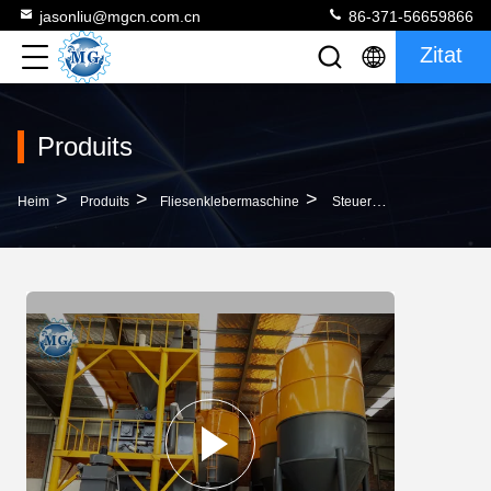
jasonliu@mgcn.com.cn
86-371-56659866
Zitat
Produits
>
>
>
Heim
Produits
Fliesenklebermaschine
Steuerungs-Fliesen-Klebende Maschinen-Fliesen-Klebende Produktionsanlage