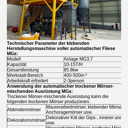
Technischer Parameter der klebenden
Herstellungsmaschine voller automatischer Fliese
MGs:
Modell
Anlage MG3.7
Kapazität
10-15T/H
Gesamtleistung
85.9kw
Werkstatt-Bereich
400-500m ²
Arbeitskraft erfordert
2-3person
Anwendung der automatischer trockener Mörser-
mischenden Ausrüstung MGs:
Trockener Mörser-mischende Ausrüstung kann die
folgenden trockenen Mörser produzieren:
Maurerarbeitmörser, klebender Mörser d
Abbindenmörser
Anchoragemörser usw.
Dekorativer Kitt der Gips-, innerer und
Dekorationsmörser
usw.