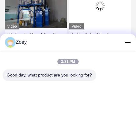
Video
Video
Klebende Maschine der
Industrielle Mischer-
Zoey
halb automatischen
Fliesen-klebende
Fliesen-8T/H für Wand-Kitt
Maschine für das Sand-
Zement-Zusatz-Mischen
Beste Preis
Beste Preis
3:21 PM
Good day, what product are you looking for?
ZHENGZHOU MG INDUSTRIAL CO.,LTD
jasonliu@mgcn.com.cn