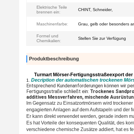
Elektrische Teile
CHINT, Schneider,
brennen ein:
Maschinenfarbe:
Grau, gelb oder besonders an
Formel und
Stellen Sie zur Verfügung
Chemikalien:
Produktbeschreibung
Turmart Mörser-Fertigungsstraßeexport der 
Decription der automatischen trockenen Mör
1.
Entsprechend Kundenanforderungen können wir perso
Fertigungsstraße schließt ein:
Trockenes Sandprodu
additives Messverfahren, mischende Ausrüstu
Im Gegensatz zu Einsatzortmörsern wird trockener 
engagierten Anlagen auf dem Aufstapeln und der Mi
Er kann direkt verwendet werden, gerade indem ma
Es hat Vorteile der konsequenten Qualität, des kont
verschiedene chemische Zusätze addiert, hat es fe