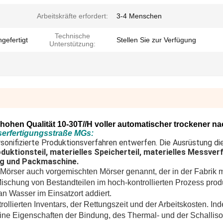
Arbeitskräfte erfordert:
3-4 Menschen
Technische
gefertigt
Stellen Sie zur Verfügung
Unterstützung:
hohen Qualität 10-30T//H voller automatischer trockener n
serfertigungsstraße MGs:
nifizierte Produktionsverfahren entwerfen. Die Ausrüstung die
ktionsteil, materielles Speicherteil, materielles Messverf
ng und Packmaschine.
Mörser auch vorgemischten Mörser genannt, der in der Fabrik m
schung von Bestandteilen im hoch-kontrollierten Prozess produ
n Wasser im Einsatzort addiert.
rollierten Inventars, der Rettungszeit und der Arbeitskosten. In
ine Eigenschaften der Bindung, des Thermal- und der Schallisol