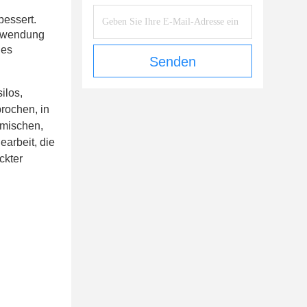
essert.
erwendung
nes
Senden
silos
,
brochen,
in
mischen,
arbeit, die
ckter