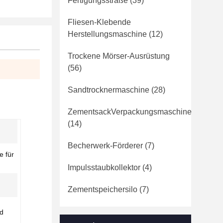
Fertigungsstraße
(39)
Fliesen-Klebende
Herstellungsmaschine
(12)
Trockene Mörser-Ausrüstung
(56)
Sandtrocknermaschine
(28)
ZementsackVerpackungsmaschine
(14)
Becherwerk-Förderer
(7)
e für
Impulsstaubkollektor
(4)
Zementspeichersilo
(7)
nd