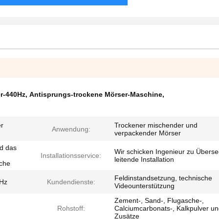
r-440Hz
,
Antisprungs-trockene Mörser-Maschine
,
er
Trockener mischender und
Anwendung:
verpackender Mörser
d das
Wir schicken Ingenieur zu Überse
Installationsservice:
leitende Installation
sche
Feldinstandsetzung, technische
0Hz
Kundendienste:
Videounterstützung
Zement-, Sand-, Flugasche-,
Rohstoff:
Calciumcarbonats-, Kalkpulver u
Zusätze