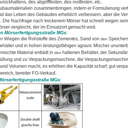
ückhaltens, des abgrifffesten, des rostfesten, etc.
ubaumaterialien zusammenbringen, indem er Formulierung verb
 und das Leben des Gebäudes erheblich verbessern, aber die V
n. Die Nachfrage nach trockenem Mörser hat schnell wegen sei
ser vergleicht, der im Einsatzort gemacht wird.
en Mörserfertigungsstraße MGs:
en Wiegen
die Rohstoffe des Zementes, Sand von
Speicher
den
ehälter und in hohen leistungsfähigen agravic Mischer ununter
ischte Material entlädt in
haltenen Behälter,
der Sekundär
den
Füllung und zu Verpackungsmaschine, die Verpackungsmaschine
en und Volumen macht, es erhöhen die Kapazität scharf, gut verpa
bereich, bereiter FO-Verkauf.
Mörserfertigungsstraße MGs: