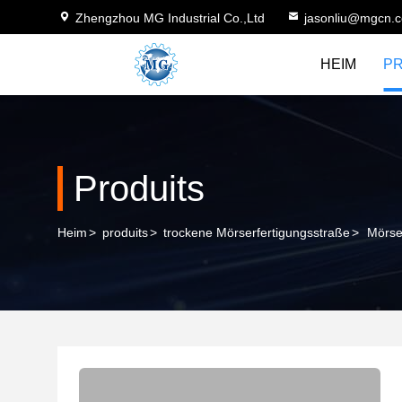
Zhengzhou MG Industrial Co.,Ltd
jasonliu@mgcn.
HEIM
P
Produits
Heim
>
produits
>
trockene Mörserfertigungsstraße
>
Mörse