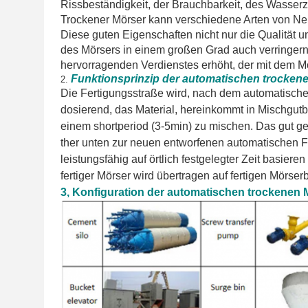
Rissbeständigkeit, der Brauchbarkeit, des Wasserzur
Trockener Mörser kann verschiedene Arten von Ne
Diese guten Eigenschaften nicht nur die Qualität
des Mörsers in einem großen Grad auch verringer
hervorragenden Verdienstes erhöht, der mit dem Mör
Funktionsprinzip der automatischen trocken
2.
Die
Fertigungsstraße wird,
nach
dem
automatisch
dosierend
,
das Material, hereinkommt in Mischgutb
einem shortperiod (3-5min) zu mischen. Das gut gem
ther unten zur neuen entworfenen automatischen 
leistungsfähig auf örtlich festgelegter Zeit basier
fertiger Mörser wird übertragen auf fertigen Mörser
3, Konfiguration der automatischen trockenen 