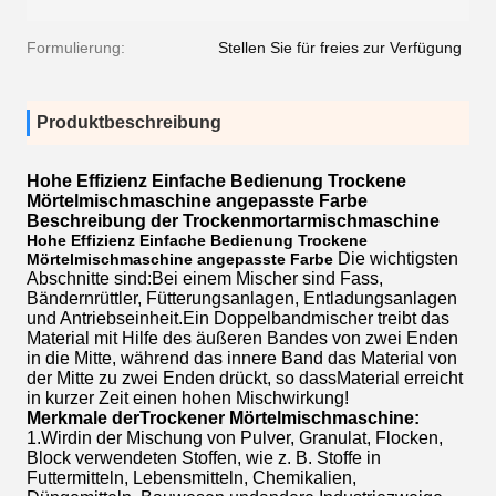
Formulierung:
Stellen Sie für freies zur Verfügung
Produktbeschreibung
Hohe Effizienz Einfache Bedienung Trockene
Mörtelmischmaschine angepasste Farbe
Beschreibung der Trockenmortarmischmaschine
Hohe Effizienz Einfache Bedienung Trockene
Die wichtigsten
Mörtelmischmaschine angepasste Farbe
Abschnitte sind:
Bei einem Mischer sind Fass,
Bändernrüttler, Fütterungsanlagen, Entladungsanlagen
und Antriebseinheit
.
Ein Doppelbandmischer treibt das
Material mit Hilfe des äußeren Bandes von zwei Enden
in die Mitte, während das innere Band das Material von
der Mitte zu zwei Enden drückt, so dassMaterial erreicht
in kurzer Zeit einen hohen Mischwirkung!
Merkmale der
Trockener Mörtelmischmaschine
:
1.
Wird
in der Mischung von Pulver, Granulat, Flocken,
Block verwendeten Stoffen, wie z. B. Stoffe in
Futtermitteln, Lebensmitteln, Chemikalien,