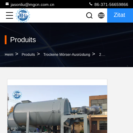
jasonliu@mgcn.com.cn
86-371-56659866
Zitat
Produits
>
>
>
Heim
Produits
Trockene Mörser-Ausrüstung
2-3TPH Hocheffizienz Einfacher Trockener Mörtelmischer Maschine Mörtelmischer