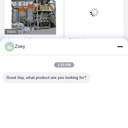
Video
Automatischer
-5t/H hohe
Zoey
Fütterungswand-Kitt
Leistungsfähigkeits-
Keramikziegel klebende
trockene Mörser-Anlage
Mischmaschine 10-30
mit automatisches Ventil-
Beste Preis
Beste Preis
1:24 AM
Mörser-Produktionsanlage
Verpackungsmaschine
t/h trockene
Good day, what product are you looking for?
ZHENGZHOU MG INDUSTRIAL CO.,LTD
jasonliu@mgcn.com.cn