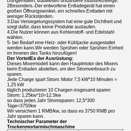
Düngemitteln
, Bauwesen und
andere Industriezweige.
2Besonders.
-
Der entworfene Entladegerät hat einen
großen Öffnungswinkel, ein schnelles Entladen mit
weniger Rückständen.
3.
Das Versiegelungssystem hat eine gute Dichtheit und
sorgt dafür, dass keine Produkte auslaufen.
4.
Die Nutzer können aus Kohlenstoff- und Edelstahl
wählen.
5- bei Bedarf eine Heiz- oder Kühljacke ausgestattet
werden kann.Wir werden Sprühen oder Sprühen Einheit
im Inneren des Tanks hinzufügen!
Der Vorteil
E
s der Ausrüstung:
Dieses Mixermodell kann den Hauptmotor des Mixers
beim Entladen abstellen, um den Stromverbrauch zu
sparen.
Jede Charge spart Strom: Motor 7,5 kW*10 Minuten =
1,25 kW
täglich produzieren 10 Chargen insgesamt sparen
Strom: 1.25kw*10=12.5kw
so dass jedes Jahr Stromsparen: 12,5*300
Tage=3750kw
Wir versichern 1 RMB/kw, so dass es 3750 RMB pro
Jahr sparen kann.
Technischer Parameter der
Trockenmortarmischmaschine