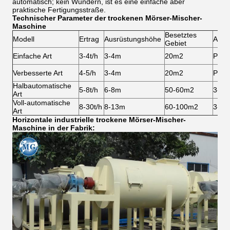
automatisch; kein Wundern, ist es eine einfache aber
praktische Fertigungsstraße.
Technischer Parameter der trockenen Mörser-Mischer-
Maschine
Besetztes
Modell
Ertrag
Ausrüstungshöhe
Arbei
Gebiet
Einfache Art
3-4t/h
3-4m
20m2
Pers
Verbesserte Art
4-5/h
3-4m
20m2
Pers
Halbautomatische
5-8t/h
6-8m
50-60m2
3-4 
Art
Voll-automatische
8-30t/h
8-13m
60-100m2
3-4 
Art
Horizontale industrielle trockene Mörser-Mischer-
Maschine in der Fabrik: