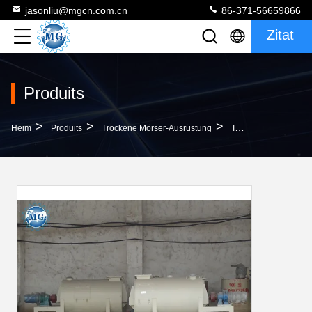
jasonliu@mgcn.com.cn
86-371-56659866
Zitat
Produits
>
>
>
Heim
Produits
Trockene Mörser-Ausrüstung
Industrielle Band-Trockene Mörser-Mischer-Maschinen-Elektrischer Dauereinsatz