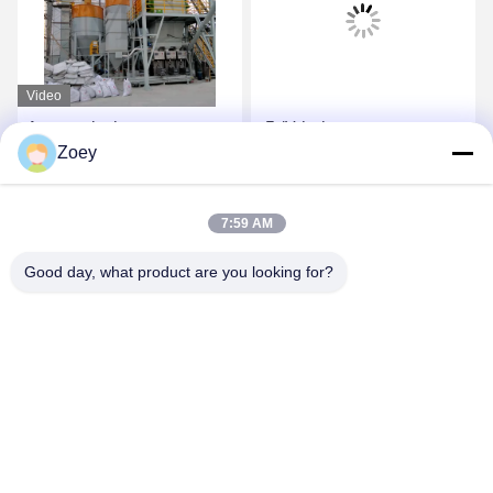
Video
Automatischer
-5t/H hohe
Zoey
Fütterungswand-Kitt
Leistungsfähigkeits-
Keramikziegel klebende
trockene Mörser-Anlage
Mischmaschine 10-30
mit automatisches Ventil-
Beste Preis
Beste Preis
7:59 AM
Mörser-Produktionsanlage
Verpackungsmaschine
t/h trockene
Good day, what product are you looking for?
ZHENGZHOU MG INDUSTRIAL CO.,LTD
jasonliu@mgcn.com.cn