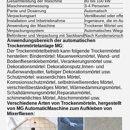
Gesamtleistung der Maschine
80 bis 100 kW
Maschinenabmessung
3-4 Personen
Partie und Dosierung
Automatisch
Verpackungsart
Ventilbeutel oder offener
Installation und Inbetriebnahme
Ingenieure, die im Ausl
Anwendung der Maschine
Trockener Mörtel und T
Verpackungssystem
Automatisches Wiegen 
Beförderer und Verpackung mit Sackband
Nach Kundenwünschen be
Anwendungsbereich der automatischen
Trockenmörtelanlage MG:
Der Trockenmörtelbetrieb kann folgende Trockenmörtel
herstellen: Bindemörtel: Mauerwerksmörtel, Wand- und
Bodenfliesenklebemörtel, Verankerungsmörtel usw.
Dekorationsmörtel: Dekorationsputz,Innen- und
Außenwandputter, farbiger Dekorationsmörtel usw.
Schutzmörtel: wasserdichtes Mörtel,
Korrosionsschutzmörtel, selbstnivellierendes Mörtel,
verschleißbeständiges Mörtel, Wärmedämmungsmörtel,
Schalldämmungsmörtel,Reparaturmörtel,
schimmeldichtes Mörtel, Abschirmmörtel usw.
Verschiedene Arten von Trockenmörteln, hergestellt
von MG Automatic
Maschine zum Aufkleben von
Mixerfliesen
: