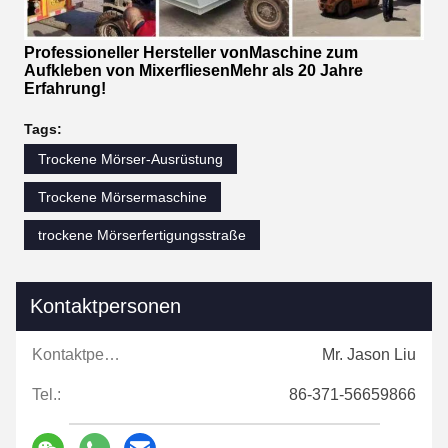
Professioneller Hersteller von
Maschine zum
Aufkleben von Mixerfliesen
Mehr als 20 Jahre
Erfahrung!
Tags:
Trockene Mörser-Ausrüstung
Trockene Mörsermaschine
trockene Mörserfertigungsstraße
Kontaktpersonen
Kontaktpersonen:
Mr. Jason Liu
Tel.:
86-371-56659866