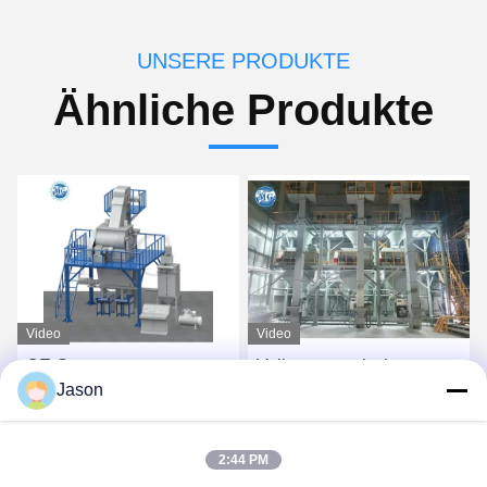
UNSERE PRODUKTE
Ähnliche Produkte
Video
Video
CE-Spannung
Volle automatische
Jason
angepasste
trockene Mörser-Anlage
Trockenmischmaschine
für die Fliesen-Kleber-und
Pulver-Mörtel-
Fliesen-Bewurf-
Beste Preis
Beste Preis
2:44 PM
Mischmaschine Wand
Herstellung