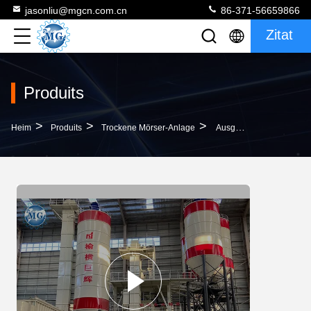
jasonliu@mgcn.com.cn
86-371-56659866
Zitat
Produits
>
>
>
Heim
Produits
Trockene Mörser-Anlage
Ausgezeichnete Mischende Leistungs-Trockene Mörser-Betriebsfliesen-Klebende Maschine