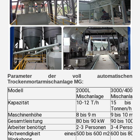
Parameter der voll automatischen
Trockenmortarmischanlage MG
:
Modell
2000L
3000/4000L
Mischanlage
Mischanlage
Kapazität
10-12 T/h
15 bis 
Tonnen/h
Maschinenhöhe
8 bis 9 m
9 bis 10 m
Gesamtleistung
80 bis 90 kW
90 bis 100 k
Arbeiter benötigt
2-3 Personen
3-4 Persone
Notwendigkeit eines
500 bis 600 m2
600 bis 800 
Workshops