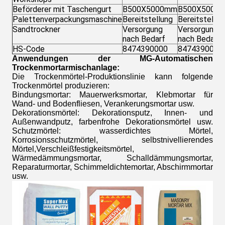
Beförderer mit Taschengurt
B500X5000mm
B500X5000
Palettenverpackungsmaschine
Bereitstellung
Bereitstellun
Sandtrockner
Versorgung
Versorgung
nach Bedarf
nach Bedarf
HS-Code
8474390000
8474390000
Anwendungen der MG-Automatischen
Trockenmortarmischanlage:
Die Trockenmörtel-Produktionslinie kann folgende
Trockenmörtel produzieren:
Bindungsmortar: Mauerwerksmortar, Klebmortar für
Wand- und Bodenfliesen, Verankerungsmortar usw.
Dekorationsmörtel: Dekorationsputz, Innen- und
Außenwandputz, farbenfrohe Dekorationsmörtel usw.
Schutzmörtel: wasserdichtes Mörtel,
Korrosionsschutzmörtel, selbstnivellierendes
Mörtel,Verschleißfestigkeitsmörtel,
Wärmedämmungsmortar, Schalldämmungsmortar,
Reparaturmortar, Schimmeldichtemortar, Abschirmmortar
usw.